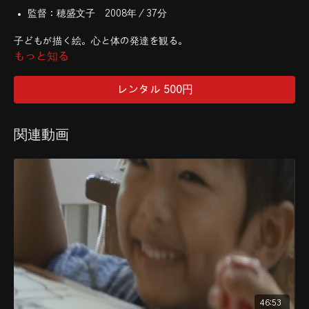
監督：穂盛文子 2008年／37分
子どもが描く絵。心と体の発達を観る。
もっと知る
子どもたちは、自分が経験したことを絵に描きたがります。その
絵からは、実に多くのことが読み取れるのです。今の子どもの発
レンタル 500円
達状況、家庭環境に問題はないか。食事の好き嫌い、生活環境は
どうか？ 子どものたちの絵を発育順に編集（斎藤公子による解
説つき）。さくら・さくらんぼ姉妹園の豊富な実践記録。卒園期
関連動画
に描かれる豊かな水彩画を掲載しています。
「絵は好きな時に好きなだけ、自由に描いていいよ」決して大人は
教え込まない。1歳を過ぎ、初めて絵を描きだし、成長とともに
変化する。友だちと遊んだ楽しいことも、体の不調や心の不安定
さをも、子供たちは絵に描く。「えっ、この絵の何が問題なの？」
子どもの絵を真ん中に、斎藤公子が保育者と親と、絵に表れてい
る問題点を探る。テレビ・ゲーム、早期教育、過保護、過干渉な
ど、子を思うがゆえの親心が子どもを押しつぶしていないか？
周囲の大人たちの努力や理解で、子どもたちは素晴らしい可能性
をみせてくれる。
46:53