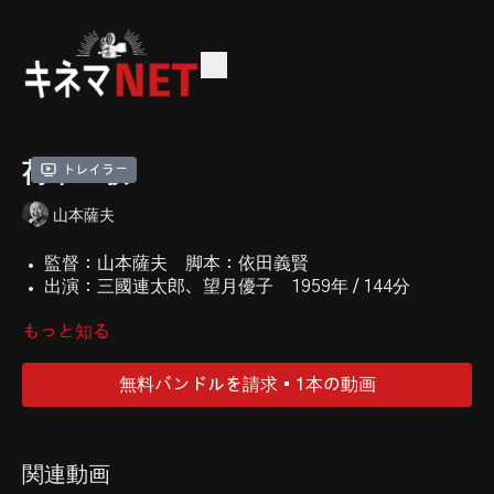
荷車の歌
トレイラー
山本薩夫
監督：山本薩夫 脚本：依田義賢
出演：三國連太郎、望月優子 1959年 / 144分
明治・大正・昭和と半世紀にわたる時代状況を背景に 広
もっと知る
島県の山村に貧農の娘として生まれた女の一生を、山本
薩夫監督が克明に描いた問題作。農協婦人部320万人の
無料バンドルを請求 • 1本の動画
10円カンパで製作された。キネマ旬報ベストテン第4
位。
関連動画