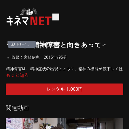
『あい』〜精神障害と向きあって〜
トレイラー
監督：宮崎信恵 2015年/95分
精神障害は、精神症状の出現とともに、精神の機能が低下して社
会生活上の様々な場面に困難が現れる障害。中でも統合失調症は
もっと知る
急性期を過ぎても再発を繰り返すことから不治の病とされ、精神
病院への長期入院を余儀なくされてきた。しかし近年、保健福祉
レンタル 1,000円
分野からの地域生活移行・定着への支援の重要性が認識されてい
る。 映画の舞台になっている藍工房（就労継続支援事業所・B
型）では、多くの精神障害者たちが、藍染製品や組紐など日本の
関連動画
伝統文化に根差した製品づくりと、全国でも珍しいフレンチレス
トランの「業務」に頑張っている。さらに、彼らの日常を豊かにす
る絵画や陶芸といった文化的な創造の香りも… 精神障害に対す
る社会の偏見・差別は、今日もなお根強いものがあるが、その一