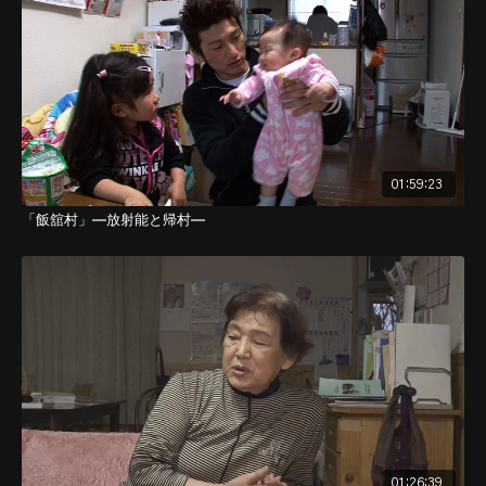
因は障害に対する無知、無理解からくるものと思われる。 こ
の作品は、日々の生活に生き難さを感じている精神障害者のあり
のままの日常を通して、彼らの苦しみや長いトンネルを抜けた先
にある「希望」を見出していく姿を知ってもらうことで、彼らが安
心して暮らせる社会の実現と、精神障害に対する人々の理解を深
めることを願って製作された。
01:59:23
「飯舘村」―放射能と帰村―
01:26:39