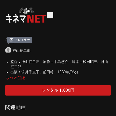
千羽づる
トレイラー
神山征二郎
監督：神山征二郎 原作：手島悠介 脚本：松田昭三、神山
征二郎
出演：倍賞千恵子、前田吟 1989年/96分
もっと知る
昭和29年、広島に住む小学6年生の少女が、体調を崩し、被爆が原因
の白血病であると宣告される。持ち前の明るさで元気にふるまう少女
レンタル 1,000円
は千羽鶴に祈りを込めて病と闘うが…。「ふるさと」の神山征二郎監督
が実話に基づいて描く感動篇。
関連動画