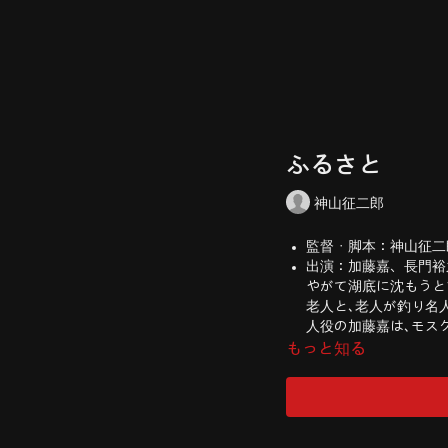
ふるさと
神山征二郎
監督・脚本：神山征二
出演：加藤嘉、長門裕之
やがて湖底に沈もうと
老人と､老人が釣り名
人役の加藤嘉は､モス
もっと知る