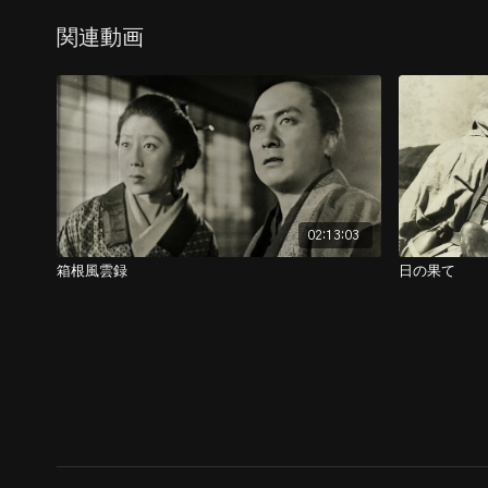
関連動画
02:13:03
箱根風雲録
日の果て