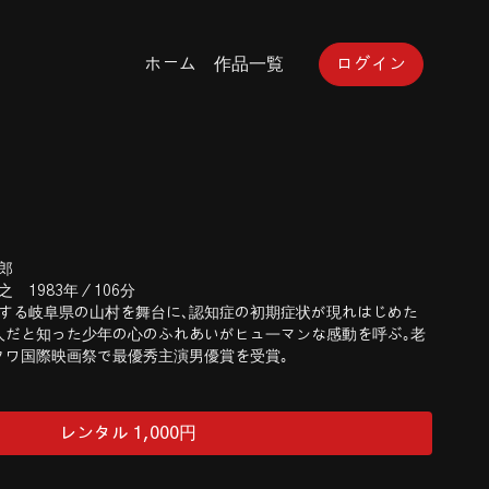
ホーム
作品一覧
ログイン
郎
 1983年／106分
する岐阜県の山村を舞台に､認知症の初期症状が現れはじめた
人だと知った少年の心のふれあいがヒュ―マンな感動を呼ぶ｡老
クワ国際映画祭で最優秀主演男優賞を受賞｡
レンタル 1,000円