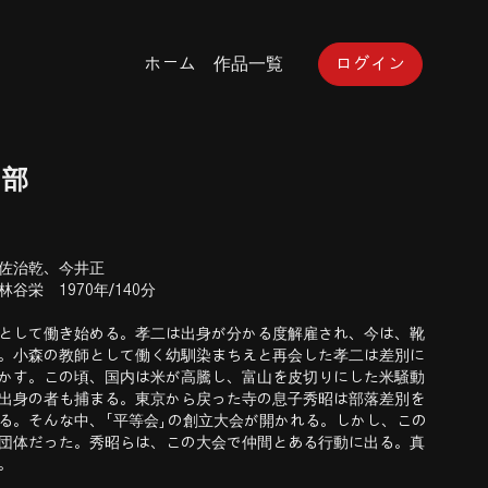
ホーム
作品一覧
ログイン
2部
佐治乾、今井正
谷栄 1970年/140分
として働き始める。孝二は出身が分かる度解雇され、今は、靴
。小森の教師として働く幼馴染まちえと再会した孝二は差別に
かす。この頃、国内は米が高騰し、富山を皮切りにした米騒動
出身の者も捕まる。東京から戻った寺の息子秀昭は部落差別を
る。そんな中、「平等会」の創立大会が開かれる。しかし、この
団体だった。秀昭らは、この大会で仲間とある行動に出る。真
。