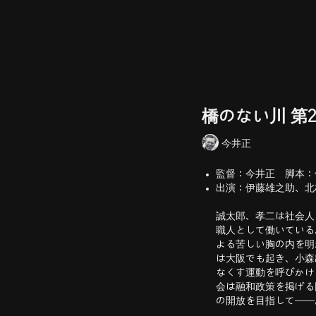
橋のない川 第
今井正
監督：今井正 脚本：
出演：伊藤雄之助、北林
誠太郎、孝二は社会人
職人として働いている
よる苦しい胸の内を明
は大阪でも起き、小森
なくす運動を呼びかけ
会は融和政策を掲げる
の開放を目指して──